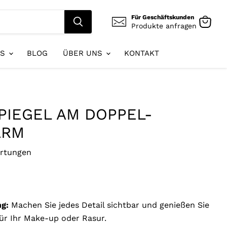
Für Geschäftskunden
Produkte anfragen
Waren
anzeig
ES
BLOG
ÜBER UNS
KONTAKT
IEGEL AM DOPPEL-
ARM
rtungen
g:
Machen Sie jedes Detail sichtbar und genießen Sie
für Ihr Make-up oder Rasur.