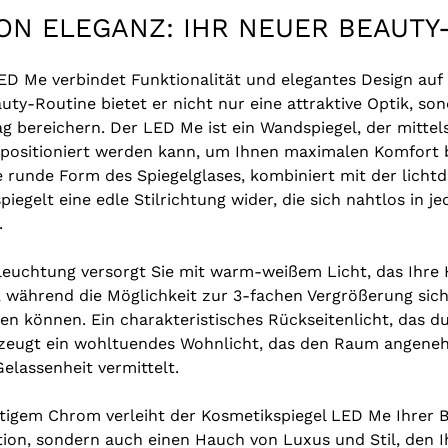
VON ELEGANZ: IHR NEUER BEAUTY
ED Me verbindet Funktionalität und elegantes Design auf
eauty-Routine bietet er nicht nur eine attraktive Optik, s
ltag bereichern. Der LED Me ist ein Wandspiegel, der mitte
positioniert werden kann, um Ihnen maximalen Komfort
e runde Form des Spiegelglases, kombiniert mit der licht
iegelt eine edle Stilrichtung wider, die sich nahtlos in 
.
leuchtung versorgt Sie mit warm-weißem Licht, das Ihre 
, während die Möglichkeit zur 3-fachen Vergrößerung siche
n können. Ein charakteristisches Rückseitenlicht, das du
zeugt ein wohltuendes Wohnlicht, das den Raum angeneh
elassenheit vermittelt.
tigem Chrom verleiht der Kosmetikspiegel LED Me Ihrer 
tion, sondern auch einen Hauch von Luxus und Stil, den I