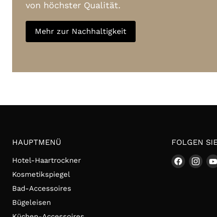
von höchster Qualität.
Mehr zur Nachhaltigkeit
HAUPTMENÜ
FOLGEN SI
Finden
Fin
Hotel-Haartrockner
Sie
Sie
Kosmetikspiegel
uns
uns
Bad-Accessoires
auf
auf
Bügeleisen
Faceboo
Ins
Küchen-Accessoires