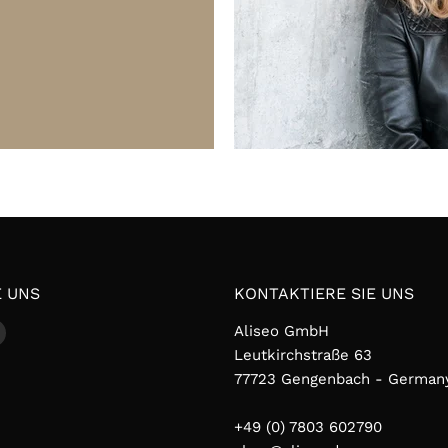
E UNS
KONTAKTIERE SIE UNS
den
Finden
Aliseo GmbH
Sie
Leutkirchstraße 63
uns
77723 Gengenbach - German
auf
k
tagram
YouTube
+49 (0) 7803 602790